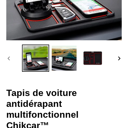
DIAPOSITIVE
DIAP
PRÉCÉDENTE
SUIV
Tapis de voiture
antidérapant
multifonctionnel
Chikcar™