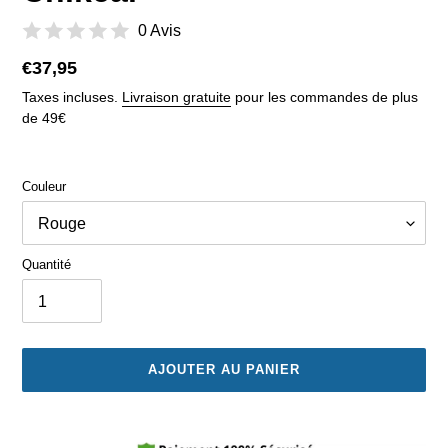
0 Avis
Prix
€37,95
normal
Taxes incluses.
Livraison gratuite
pour les commandes de plus
de 49€
Couleur
Quantité
AJOUTER AU PANIER
Ajout
d'un