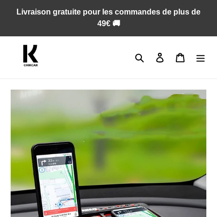
Passer
Livraison gratuite pour les commandes de plus de
au
49€ 🚚
contenu
Rechercher
Se connecter
Panier