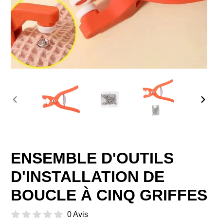
DIAPOSITIVE
DIAP
PRÉCÉDENTE
SUIV
ENSEMBLE D'OUTILS
D'INSTALLATION DE
BOUCLE À CINQ GRIFFES
0 Avis