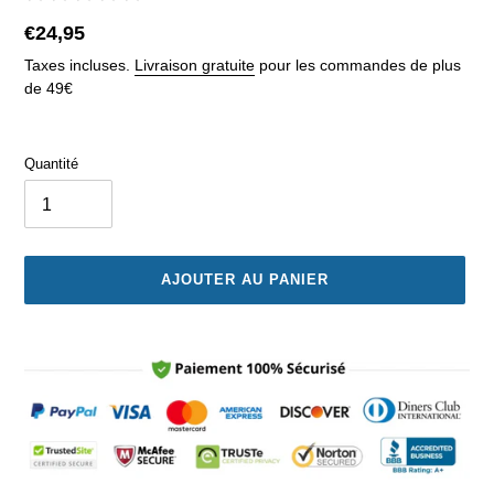
Prix
€24,95
normal
Taxes incluses.
Livraison gratuite
pour les commandes de plus
de 49€
Quantité
AJOUTER AU PANIER
Ajout
d'un
produit
à
votre
panier