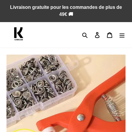
Passer
Livraison gratuite pour les commandes de plus de
au
49€ 🚚
contenu
Rechercher
Se connecter
Panier