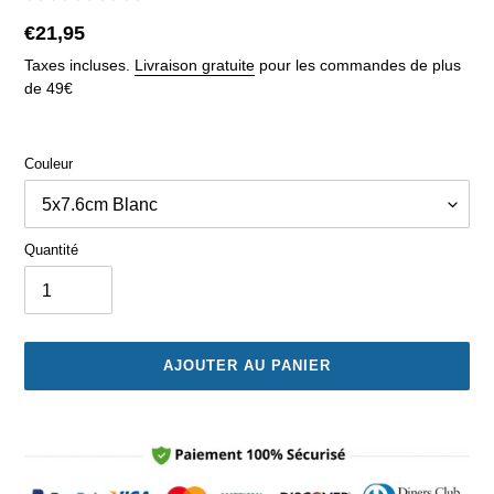
Prix
€21,95
normal
Taxes incluses.
Livraison gratuite
pour les commandes de plus
de 49€
Couleur
Quantité
AJOUTER AU PANIER
Ajout
d'un
produit
à