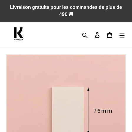
Passer
Livraison gratuite pour les commandes de plus de
au
49€ 🚚
contenu
Rechercher
Se connecter
Panier