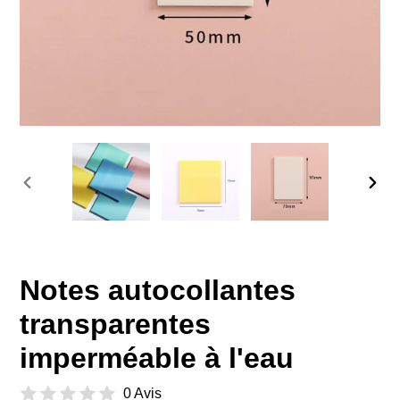
DIAPOSITIVE
DIAP
PRÉCÉDENTE
SUIV
Notes autocollantes
transparentes
imperméable à l'eau
0 Avis