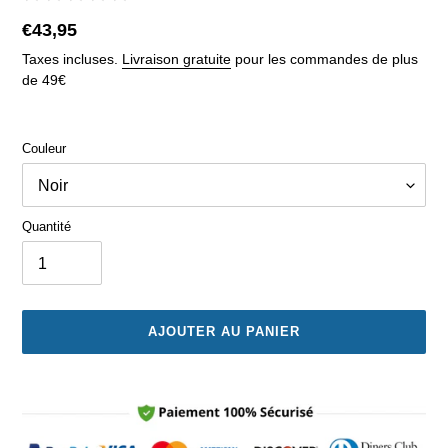
Prix
€43,95
normal
Taxes incluses.
Livraison gratuite
pour les commandes de plus
de 49€
Couleur
Quantité
AJOUTER AU PANIER
Ajout
d'un
produit
à