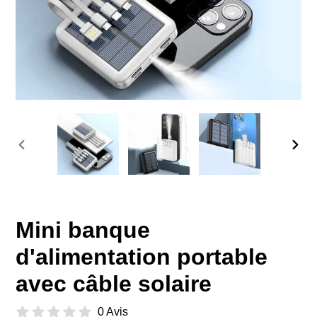
DIAPOSITIVE
DIAP
PRÉCÉDENTE
SUIV
Mini banque
d'alimentation portable
avec câble solaire
0 Avis