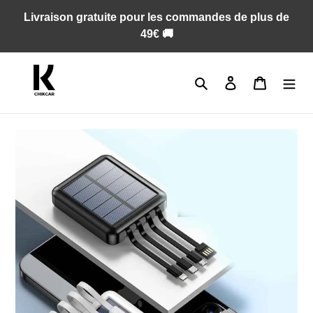
Passer
Livraison gratuite pour les commandes de plus de
au
49€ 🚚
contenu
Rechercher
Se connecter
Panier