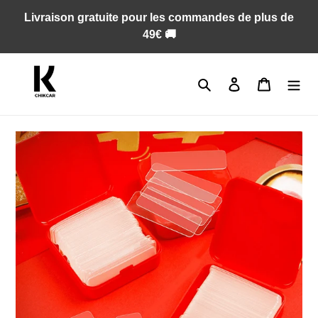
Passer
Livraison gratuite pour les commandes de plus de
au
49€ 🚚
contenu
Rechercher
Se connecter
Panier