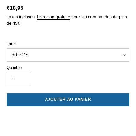
Prix
€18,95
normal
Taxes incluses.
Livraison gratuite
pour les commandes de plus
de 49€
Taille
Quantité
AJOUTER AU PANIER
Ajout
d'un
produit
à