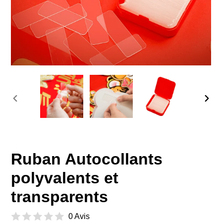
DIAPOSITIVE
DIAP
PRÉCÉDENTE
SUIV
Ruban Autocollants
polyvalents et
transparents
0 Avis