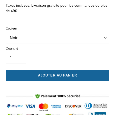
normal
Taxes incluses.
Livraison gratuite
pour les commandes de plus
de 49€
Couleur
Quantité
AJOUTER AU PANIER
Ajout
d'un
produit
à
votre