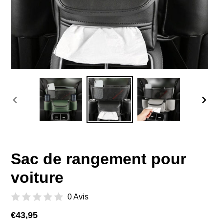
DIAPOSITIVE
DIAP
PRÉCÉDENTE
SUIV
Sac de rangement pour
voiture
0 Avis
Prix
€43,95