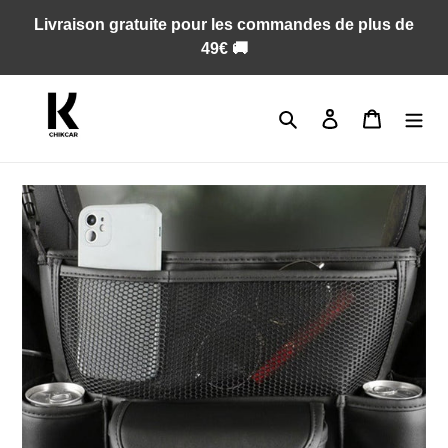
Passer
Livraison gratuite pour les commandes de plus de
au
49€ 🚚
contenu
Rechercher
Se connecter
Panier