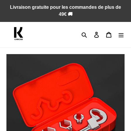
Passer
Livraison gratuite pour les commandes de plus de
au
49€ 🚚
contenu
Rechercher
Se connecter
Panier