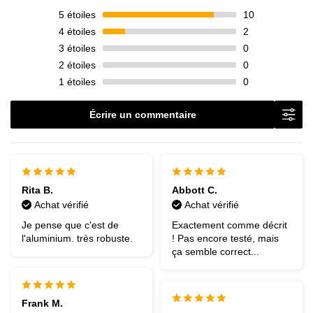
5
étoiles
10
4
étoiles
2
3
étoiles
0
2
étoiles
0
1
étoiles
0
Écrire un commentaire
Rita B.
Abbott C.
Achat vérifié
Achat vérifié
Je pense que c'est de
Exactement comme décrit
l'aluminium. très robuste.
! Pas encore testé, mais
ça semble correct...
Frank M.