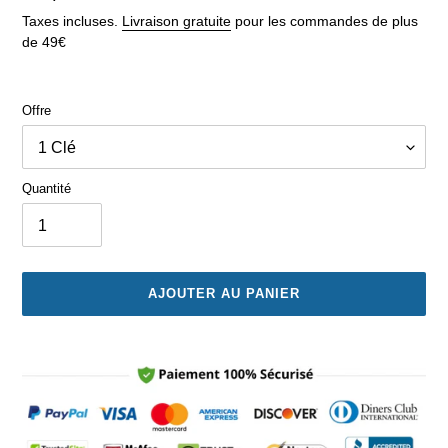
normal
Taxes incluses.
Livraison gratuite
pour les commandes de plus
de 49€
Offre
Quantité
AJOUTER AU PANIER
Ajout
d'un
produit
à
votre