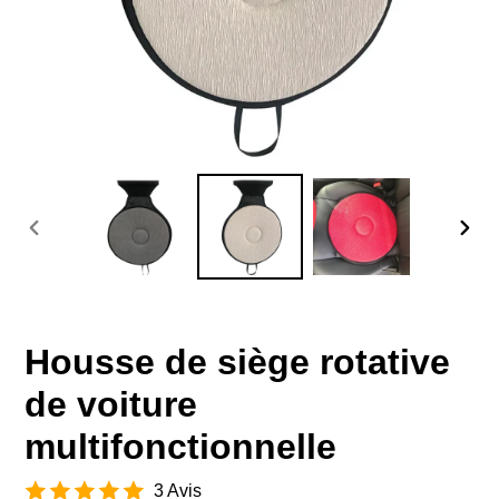
DIAPOSITIVE
DIAP
PRÉCÉDENTE
SUIV
Housse de siège rotative
de voiture
multifonctionnelle
3 Avis