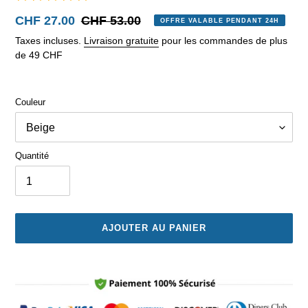
Prix
CHF 27.00
Prix
CHF 53.00
OFFRE VALABLE PENDANT 24H
réduit
normal
Taxes incluses.
Livraison gratuite
pour les commandes de plus
de 49 CHF
Couleur
Quantité
AJOUTER AU PANIER
Ajout
d'un
produit
à