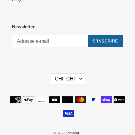
Newsletter
S'INSCRIRE
D
CHF CHF
E
V
I
Moyens
S
de
E
paiement
© 2026,
chikcar
.