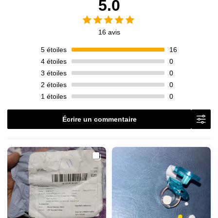
5.0
16 avis
5
étoiles
16
4
étoiles
0
3
étoiles
0
2
étoiles
0
1
étoiles
0
Écrire un commentaire