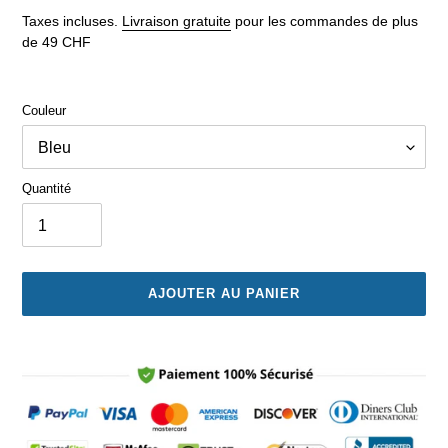
réduit
normal
Taxes incluses.
Livraison gratuite
pour les commandes de plus
de 49 CHF
Couleur
Quantité
AJOUTER AU PANIER
Ajout
d'un
produit
à
votre