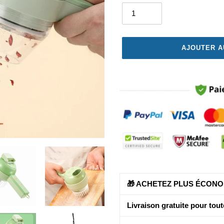
AJOUTER A
Ajout
d'un
produit
à
votre
panier
🎁 ACHETEZ PLUS ÉCONO
Livraison gratuite pour tou