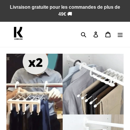
Passer
Livraison gratuite pour les commandes de plus de
au
49€ 🚚
contenu
Rechercher
Se connecter
Panier