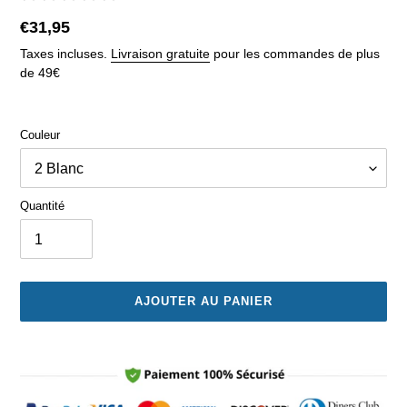
Prix
€31,95
normal
Taxes incluses.
Livraison gratuite
pour les commandes de plus
de 49€
Couleur
Quantité
AJOUTER AU PANIER
Ajout
d'un
produit
à