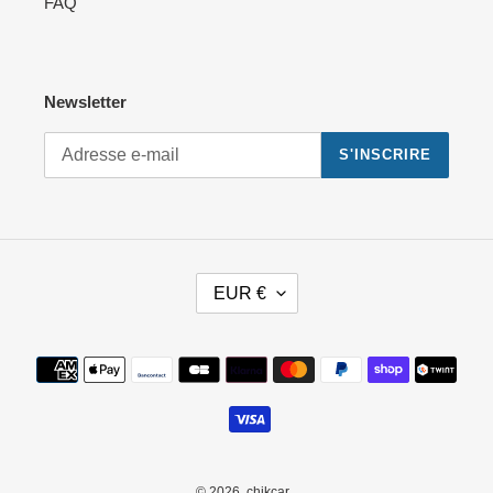
FAQ
Newsletter
S'INSCRIRE
D
EUR €
E
V
I
Moyens
S
de
E
paiement
© 2026,
chikcar
.