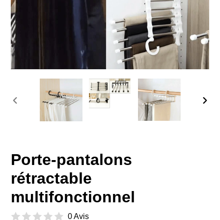
DIAPOSITIVE
DIAP
PRÉCÉDENTE
SUIV
Porte-pantalons
rétractable
multifonctionnel
0 Avis