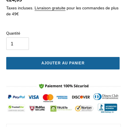
normal
Taxes incluses.
Livraison gratuite
pour les commandes de plus
de 49€
Quantité
AJOUTER AU PANIER
Ajout
d'un
produit
à
votre
panier