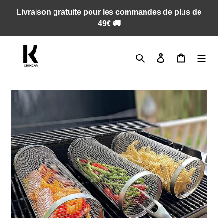
Passer
Livraison gratuite pour les commandes de plus de
au
49€ 🚚
contenu
Rechercher
Se connecter
Panier