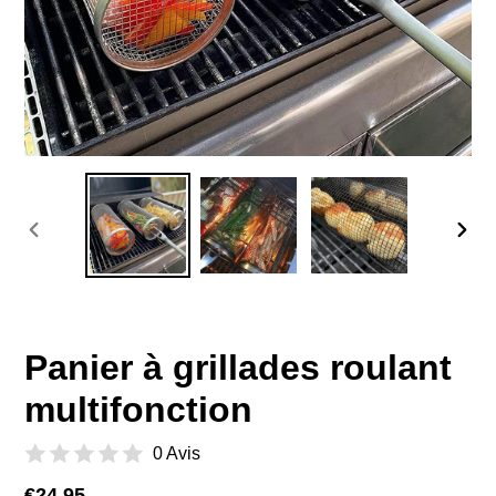
DIAPOSITIVE
DIAP
PRÉCÉDENTE
SUIV
Panier à grillades roulant
multifonction
0 Avis
Prix
€24,95