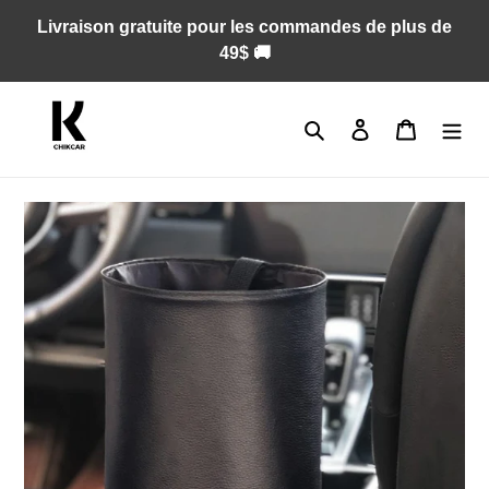
Passer
Livraison gratuite pour les commandes de plus de
au
49$ 🚚
contenu
Rechercher
Se connecter
Panier