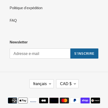
Politique d'expédition
FAQ
Newsletter
S'INSCRIRE
L
D
français
CAD $
A
E
N
V
G
I
Moyens
U
S
de
E
E