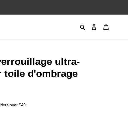
Search
Log in
Cart
errouillage ultra-
 toile d'ombrage
rders over $49