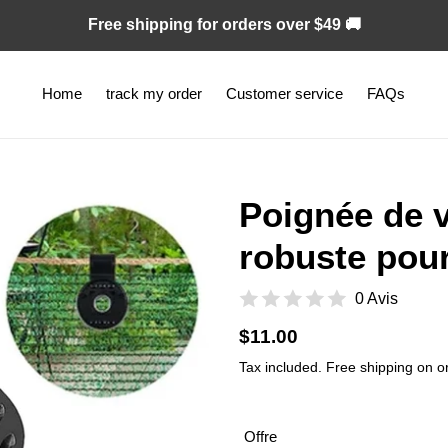
Free shipping for orders over $49 🚚
Home
track my order
Customer service
FAQs
Poignée de v
robuste pour
0 Avis
Regular
$11.00
price
Tax included. Free shipping on o
Offre