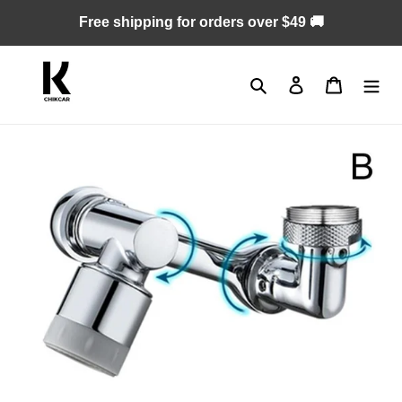
Skip
Free shipping for orders over $49 🚚
to
content
Search
Log in
Cart