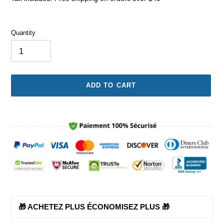
Quantity
ADD TO CART
Adding
product
to
your
cart
🎁 ACHETEZ PLUS ÉCONOMISEZ PLUS 🎁